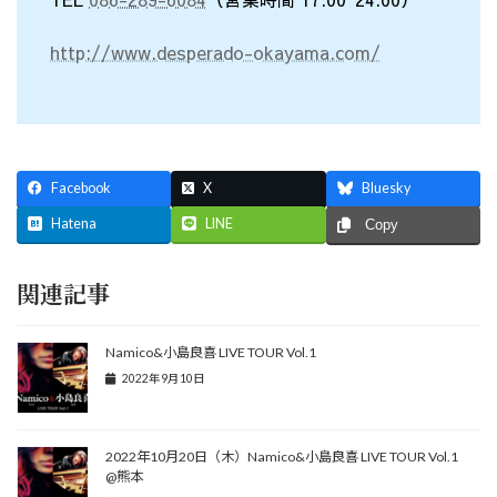
http://www.desperado-okayama.com/
Facebook
X
Bluesky
Hatena
LINE
Copy
関連記事
Namico&小島良喜 LIVE TOUR Vol.1
2022年9月10日
2022年10月20日（木）Namico&小島良喜 LIVE TOUR Vol.1
@熊本