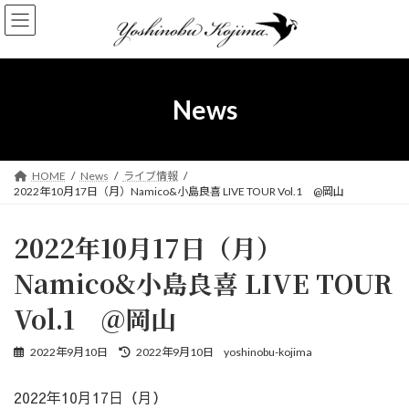
コ
ナ
ン
ビ
テ
ゲ
ン
ー
ツ
シ
へ
ョ
News
ス
ン
キ
に
ッ
移
プ
動
HOME
News
ライブ情報
2022年10月17日（月）Namico&小島良喜 LIVE TOUR Vol.1 @岡山
2022年10月17日（月）
Namico&小島良喜 LIVE TOUR
Vol.1 @岡山
最
2022年9月10日
2022年9月10日
yoshinobu-kojima
終
更
2022年10月17日（月）
新