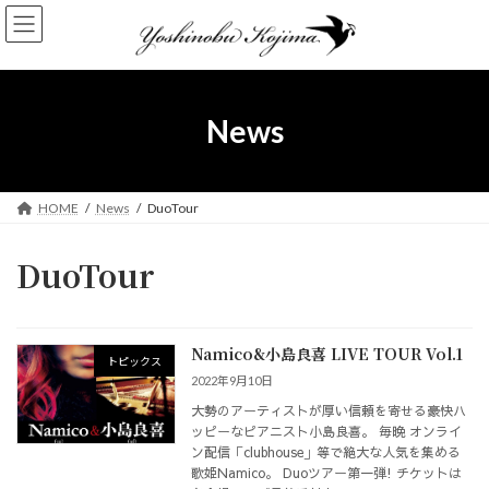
コ
ナ
ン
ビ
テ
ゲ
ン
ー
ツ
シ
へ
ョ
News
ス
ン
キ
に
ッ
移
プ
動
HOME
News
DuoTour
DuoTour
Namico&小島良喜 LIVE TOUR Vol.1
トピックス
2022年9月10日
大勢のアーティストが厚い信頼を寄せる豪快ハ
ッピーなピアニスト小島良喜。 毎晩 オンライ
ン配信「clubhouse」等で絶大な人気を集める
歌姫Namico。 Duoツアー第一弾! チケットは