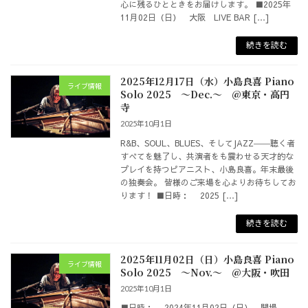
心に残るひとときをお届けします。 ■2025年
11月02日（日） 大阪 LIVE BAR […]
続きを読む
2025年12月17日（水）小島良喜 Piano
ライブ情報
Solo 2025 ～Dec.～ @東京・高円
寺
2025年10月1日
R&B、SOUL、BLUES、そしてJAZZ――聴く者
すべてを魅了し、共演者をも震わせる天才的な
プレイを持つピアニスト、小島良喜。年末最後
の独奏会。 皆様のご来場を心よりお待ちしてお
ります！ ■日時： 2025 […]
続きを読む
2025年11月02日（日）小島良喜 Piano
ライブ情報
Solo 2025 ～Nov.～ @大阪・吹田
2025年10月1日
■日時： 2024年11月02日（日） 開場