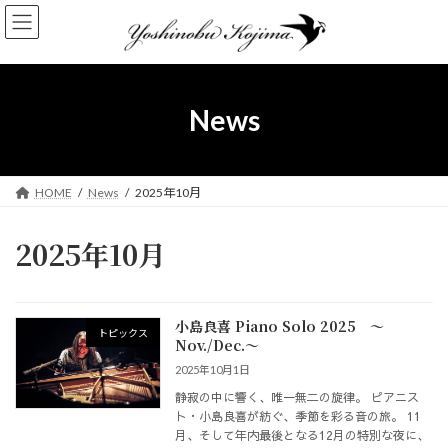
コ
ナ
ン
ビ
テ
ゲ
ン
ー
ツ
シ
へ
ョ
News
ス
ン
キ
に
ッ
移
プ
動
HOME
News
2025年10月
2025年10月
小島良喜 Piano Solo 2025 ～
トピックス
Nov./Dec.～
2025年10月1日
静寂の中に響く、唯一無二の旋律。 ピアニス
ト・小島良喜が紡ぐ、季節を彩る音の旅。 11
月、そして年内最後となる12月の特別な夜に、