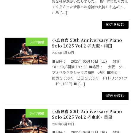
第２弾が決定いたしました。 長年にわたり支え
てくださった皆様への感謝の気持ちを込めて、
小島 […]
続きを読む
小島良喜 50th Anniversary Piano
ライブ情報
Solo 2025 Vol.2 @大阪・梅田
2025年2月13日
■日時： 2025年05月10日（土） 開場
18：30／開演 19：00 ■場所： 大阪 ソー
プオペラクラシックス梅田 地図 ■料金：
前売 5,000円 当日 5,500円 ＋1ドリンク1フ
ード1,100円 ■ […]
続きを読む
小島良喜 50th Anniversary Piano
ライブ情報
Solo 2025 Vol.2 @東京・目黒
2025年2月13日
■日時： 2025年04月03日（月） 開場