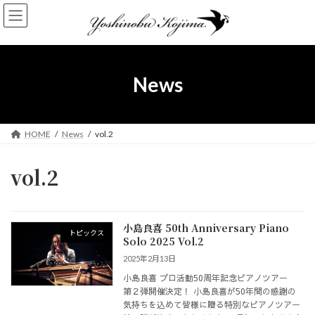
コ
ナ
ン
ビ
テ
ゲ
ン
ー
ツ
シ
へ
ョ
News
ス
ン
キ
に
ッ
移
プ
動
HOME
News
vol.2
vol.2
小島良喜 50th Anniversary Piano
トピックス
Solo 2025 Vol.2
2025年2月13日
小島良喜 プロ活動50周年記念ピアノツアー
第２弾開催決定！ 小島良喜が50年間の感謝の
気持ちを込めて皆様に贈る特別なピアノツアー