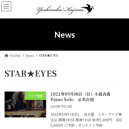
コ
ナ
ン
ビ
テ
ゲ
ン
ー
ツ
シ
へ
ョ
News
ス
ン
キ
に
ッ
移
プ
動
HOME
News
STAR★EYES
STAR★EYES
2022年09月18日（日）小島良喜
ライブ情報
Piano Solo ＠名古屋
2022年7月23日
2022年09月18(日) 名古屋 スターアイズ覚
王山 開場18:00 開演19:00 前売5,000円 当日
5,500円 ご予約：オンライン予約