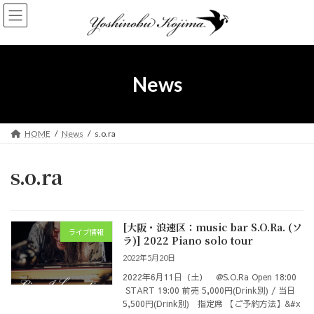
コ
ナ
ン
ビ
テ
ゲ
ン
ー
ツ
シ
へ
ョ
News
ス
ン
キ
に
ッ
移
プ
動
HOME
News
s.o.ra
s.o.ra
[大阪・浪速区：music bar S.O.Ra. (ソ
ライブ情報
ラ)] 2022 Piano solo tour
2022年5月20日
2022年6月11日（土） @S.O.Ra Open 18:00
START 19:00 前売 5,000円(Drink別) / 当日
5,500円(Drink別) 指定席 【ご予約方法】&#x