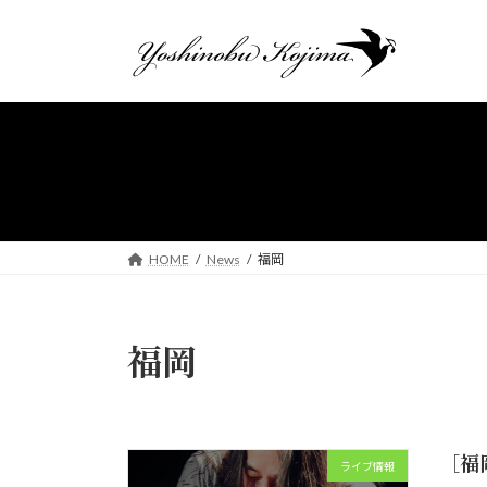
コ
ナ
ン
ビ
テ
ゲ
ン
ー
ツ
シ
へ
ョ
ス
ン
キ
に
ッ
移
プ
動
HOME
News
福岡
福岡
［福岡
ライブ情報