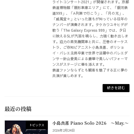
ライトコンサート2021」が開催されます。京都
鉄道博物館「扇形車庫エリア」にて、「銀河鉄
道999」、「A列車で行こう」、「月の光」、
「威風堂々」といった誰もが知っている往年の
ナンバーが演奏されます。タケカワユキヒデが
歌う「The Galaxy Express 999」では、夕日
に映えるSLが汽笛を鳴らし、力強く動き出しま
す。迫力の蒸気機関車と共に、圧巻のオーケス
トラ、ご存知ピアニスト小島良喜、ボリショ
イ・バレエ主席卒業で世界で活躍中のバレエダ
ンサー針山愛美による豪華で美しいパフォーマ
ンスがステージに華を添えます。
鉄道ファンならずとも観客を魅了する正に夢の
共演が楽しめます。
続きを読む
最近の投稿
小島良喜 Piano Solo 2026 ～May.～
トピックス
2026年2月24日