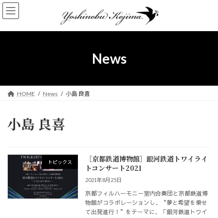
コ
ナ
ン
ビ
テ
ゲ
ン
ー
ツ
シ
へ
ョ
News
ス
ン
キ
に
ッ
移
プ
動
HOME
News
小島 良喜
小島 良喜
［京都鉄道博物館］銀河鉄道トワイライ
トピックス
トコンサート2021
2021年8月25日
京都フィルハーモニー室内合奏団と京都鉄道博
物館がコラボレーションし、“夢と希望を乗せ
て出発進行！”をテーマに、「銀河鉄道トワイ