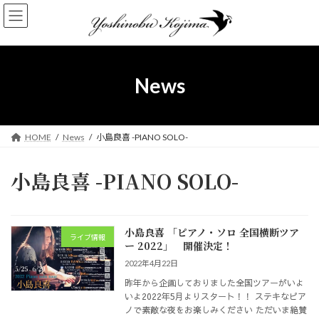
コ
ナ
ン
ビ
テ
ゲ
ン
ー
ツ
シ
へ
ョ
News
ス
ン
キ
に
ッ
移
プ
動
HOME
News
小島良喜 -PIANO SOLO-
小島良喜 -PIANO SOLO-
小島良喜 「ピアノ・ソロ 全国横断ツア
ライブ情報
ー 2022」 開催決定！
2022年4月22日
昨年から企画しておりました全国ツアーがいよ
いよ2022年5月よりスタート！！ ステキなピア
ノで素敵な夜をお楽しみください ただいま絶賛