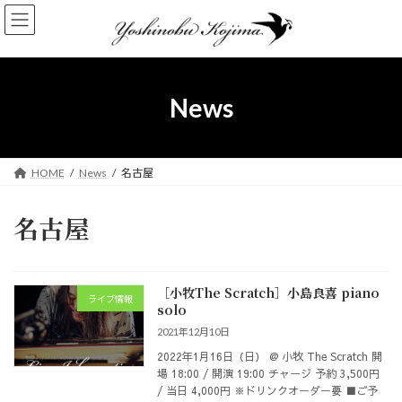
コ
ナ
ン
ビ
テ
ゲ
ン
ー
ツ
シ
へ
ョ
News
ス
ン
キ
に
ッ
移
プ
動
HOME
News
名古屋
名古屋
［小牧The Scratch］小島良喜 piano
ライブ情報
solo
2021年12月10日
2022年1月16日（日） @ 小牧 The Scratch 開
場 18:00 / 開演 19:00 チャージ 予約 3,500円
/ 当日 4,000円 ※ドリンクオーダー要 ■ご予