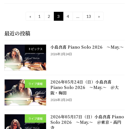
投
«
1
2
3
4
…
13
»
固
固
固
固
固
定
定
定
定
定
稿
ペ
ペ
ペ
ペ
ペ
最近の投稿
の
ー
ー
ー
ー
ー
ジ
ジ
ジ
ジ
ジ
ペ
小島良喜 Piano Solo 2026 ～May.～
トピックス
ー
2026年2月24日
ジ
送
2026年05月24日（日）小島良喜
り
ライブ情報
Piano Solo 2026 ～May.～ @大
阪・梅田
2026年2月24日
2026年05月17日（日）小島良喜 Piano
ライブ情報
Solo 2026 ～May.～ @東京・高円
寺