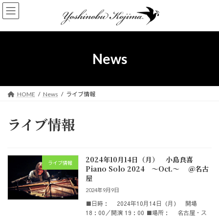
コ
ナ
ン
ビ
テ
ゲ
ン
ー
ツ
シ
へ
ョ
News
ス
ン
キ
に
ッ
移
プ
動
HOME
News
ライブ情報
ライブ情報
2024年10月14日（月） 小島良喜
ライブ情報
Piano Solo 2024 ～Oct.～ ＠名古
屋
2024年9月9日
■日時： 2024年10月14日（月） 開場
18：00／開演 19：00 ■場所： 名古屋・ス