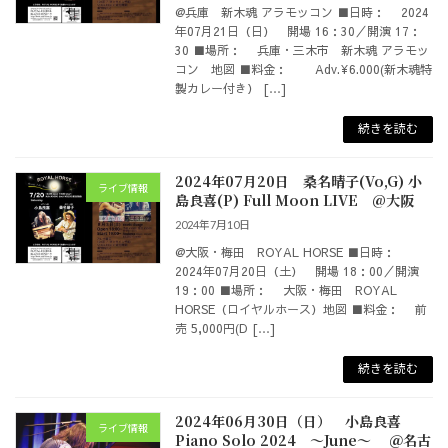
@兵庫 新木魂 アラモッコン ■日時： 2024
年07月21日（日） 開場 16：30／開演 17：
30 ■場所： 兵庫・三木市 新木魂 アラモッ
コン 地図 ■料金： Adv.¥6.000(新木魂特
製カレー付き） […]
続きを読む
2024年07月20日 桑名晴子(Vo,G) 小
ライブ情報
島良喜(P) Full Moon LIVE @大阪
2024年7月10日
@大阪・梅田 ROYAL HORSE ■日時：
2024年07月20日（土） 開場 18：00／開演
19：00 ■場所： 大阪・梅田 ROYAL
HORSE（ロイヤルホース）地図 ■料金： 前
売 5,000円(D […]
続きを読む
2024年06月30日（日） 小島良喜
ライブ情報
Piano Solo 2024 ～June～ ＠名古