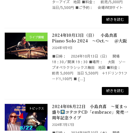
ターアイズ 地図 ■料金： 前売/5,000円
当日/5,500円 ■ご予約： 会場WEBサイト
続きを読む
2024年10月13日（日） 小島良喜
ライブ情報
Piano Solo 2024 ～Oct.～ ＠大阪
2024年9月9日
■日時： 2024年10月13日（日） 開場
18：30／開演 19：30 ■場所： 大阪 ソー
プオペラクラシックス梅田 地図 ■料金：
前売 5,000円 当日 5,500円 ＋1ドリンク1フ
ード1,100円 ■ […]
続きを読む
2024年08月22日 小島良喜 ～夏まっ
トピックス
盛り
コテコテCD「embrace」発売一
周年記念ライブ
2024年7月17日
■日時： 2024年08月22日（木） 開場