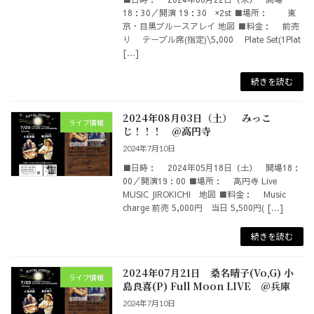
18：30／開演 19：30 ×2st ■場所： 東
京・目黒ブルースアレイ 地図 ■料金： 前売
り テーブル席(指定)\5,000 Plate Set(1Plat
[…]
続きを読む
2024年08月03日（土） みっこ
ライブ情報
じ！！！ @高円寺
2024年7月10日
■日時： 2024年05月18日（土） 開場18：
00／開演19：00 ■場所： 高円寺 Live
MUSIC JIROKICHI 地図 ■料金： Music
charge 前売 5,000円 当日 5,500円( […]
続きを読む
2024年07月21日 桑名晴子(Vo,G) 小
ライブ情報
島良喜(P) Full Moon LIVE @兵庫
2024年7月10日