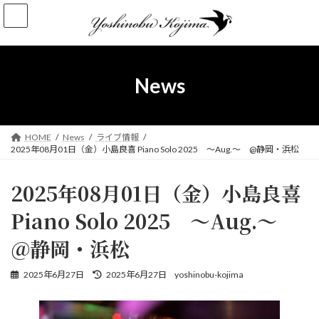
コ
ナ
ン
ビ
テ
ゲ
ン
ー
ツ
シ
へ
ョ
News
ス
ン
キ
に
ッ
移
プ
動
HOME
News
ライブ情報
2025年08月01日（金）小島良喜 Piano Solo 2025 ～Aug.～ @静岡・浜松
2025年08月01日（金）小島良喜
Piano Solo 2025 ～Aug.～
@静岡・浜松
最
2025年6月27日
2025年6月27日
yoshinobu-kojima
終
更
新