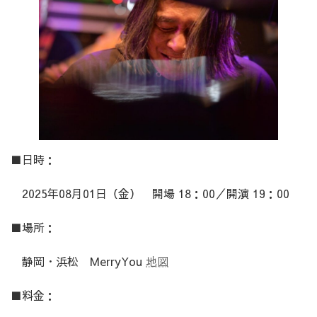
日
時
:
■日時：
2025年08月01日（金） 開場 18：00／開演 19：00
■場所：
静岡・浜松 MerryYou
地図
■料金：