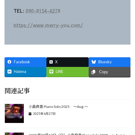
TEL:
090-8154-4278
https://www.merry-you.com/
Facebook
X
Bluesky
Hatena
LINE
Copy
関連記事
小島良喜 Piano Solo 2025 ～Aug.～
2025年6月27日