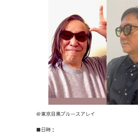
日
時
:
＠東京目黒ブルースアレイ
■日時：