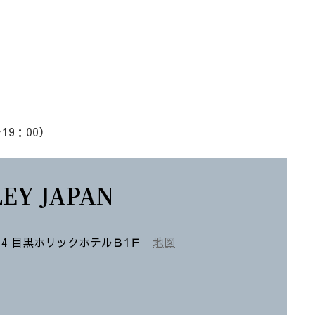
19：00）
EY JAPAN
－14 目黒ホリックホテルＢ1Ｆ
地図