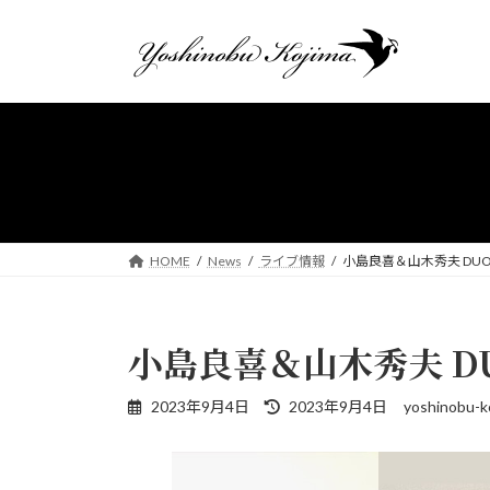
コ
ナ
ン
ビ
テ
ゲ
ン
ー
ツ
シ
へ
ョ
ス
ン
キ
に
ッ
移
プ
動
HOME
News
ライブ情報
小島良喜＆山木秀夫 DUO V
小島良喜＆山木秀夫 DUO
最
2023年9月4日
2023年9月4日
yoshinobu-k
終
更
新