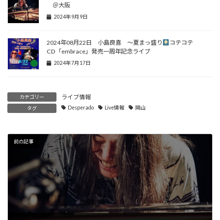
＠大阪
2024年9月9日
2024年08月22日 小島良喜 ～夏まっ盛り
コテコテ
CD「embrace」発売一周年記念ライブ
2024年7月17日
ライブ情報
カテゴリー
Desperado
Live情報
岡山
タグ
前の記事