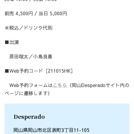
:
前売 4,500円 / 当日 5,000円
※税込／ドリンク代別
■出演
原田喧太／小島良喜
■Web予約コード［211015HK］
Web予約フォームは
こちら
（岡山Desperadoサイト内の
ページに遷移します）
Desperado
岡山県岡山市北区表町3丁目11-105