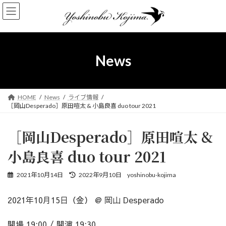
コ
ナ
ン
ビ
テ
ゲ
ン
ー
ツ
シ
へ
ョ
News
ス
ン
キ
に
ッ
移
プ
動
HOME
News
ライブ情報
［岡山Desperado］原田喧太 & 小島良喜 duo tour 2021
［岡山Desperado］原田喧太 &
小島良喜 duo tour 2021
最
2021年10月14日
2022年9月10日
yoshinobu-kojima
終
更
2021年10月15日（金） @ 岡山 Desperado
新
日
時
開場 19:00 / 開演 19:30