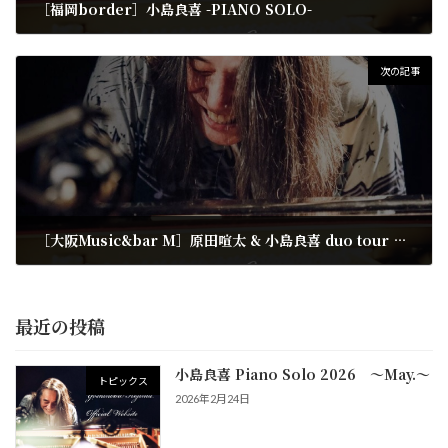
［福岡border］小島良喜 -PIANO SOLO-
2021年8月29日
次の記事
［大阪Music&bar M］原田喧太 & 小島良喜 duo tour 2021
2021年10月14日
最近の投稿
小島良喜 Piano Solo 2026 ～May.～
トピックス
2026年2月24日